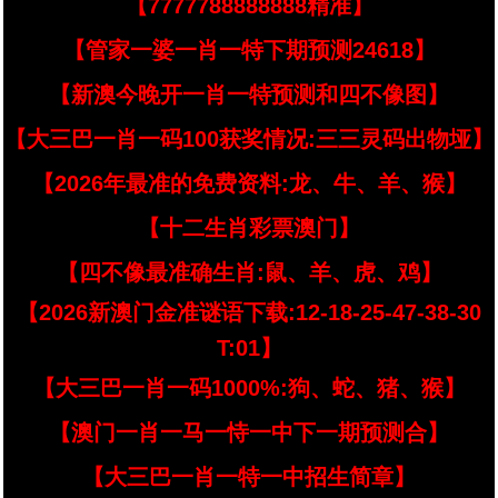
【7777788888888精准】
【管家一婆一肖一特下期预测24618】
【新澳今晚开一肖一特预测和四不像图】
【大三巴一肖一码100获奖情况:三三灵码出物垭】
【2026年最准的免费资料:龙、牛、羊、猴】
【十二生肖彩票澳门】
【四不像最准确生肖:鼠、羊、虎、鸡】
【2026新澳门金准谜语下载:12-18-25-47-38-30
T:01】
【大三巴一肖一码1000%:狗、蛇、猪、猴】
【澳门一肖一马一恃一中下一期预测合】
【大三巴一肖一特一中招生简章】