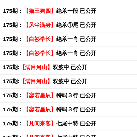
175期：
【猫三狗四】
绝杀一段 已公开
175期：
【风尘满身】
绝杀①尾 已公开
175期：
【白衫学长】
绝杀一肖 已公开
175期：
【白衫学长】
绝杀一肖 已公开
175期:
【满目河山】
双波中 已公开
175期:
【满目河山】
双波中 已公开
175期：
【寥若星辰】
特码３行 已公开
175期：
【寥若星辰】
特码３行 已公开
175期：
【凡间来客】
七尾中特 已公开