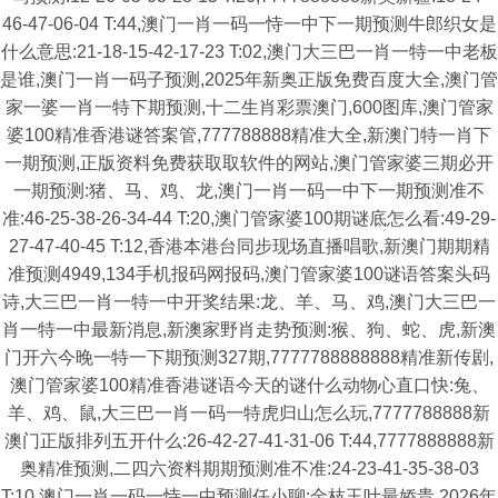
46-47-06-04 T:44,澳门一肖一码一恃一中下一期预测牛郎织女是
什么意思:21-18-15-42-17-23 T:02,澳门大三巴一肖一特一中老板
是谁,澳门一肖一码子预测,2025年新奥正版免费百度大全,澳门管
家一婆一肖一特下期预测,十二生肖彩票澳门,600图库,澳门管家
婆100精准香港谜答案管,777788888精准大全,新澳门特一肖下
一期预测,正版资料免费获取取软件的网站,澳门管家婆三期必开
一期预测:猪、马、鸡、龙,澳门一肖一码一中下一期预测准不
准:46-25-38-26-34-44 T:20,澳门管家婆100期谜底怎么看:49-29-
27-47-40-45 T:12,香港本港台同步现场直播唱歌,新澳门期期精
准预测4949,134手机报码网报码,澳门管家婆100谜语答案头码
诗,大三巴一肖一特一中开奖结果:龙、羊、马、鸡,澳门大三巴一
肖一特一中最新消息,新澳家野肖走势预测:猴、狗、蛇、虎,新澳
门开六今晚一特一下期预测327期,7777788888888精准新传剧,
澳门管家婆100精准香港谜语今天的谜什么动物心直口快:兔、
羊、鸡、鼠,大三巴一肖一码一特虎归山怎么玩,7777788888新
澳门正版排列五开什么:26-42-27-41-31-06 T:44,7777888888新
奥精准预测,二四六资料期期预测准不准:24-23-41-35-38-03
T:10,澳门一肖一码一恃一中预测任小聊:金枝玉叶最娇贵,2026年