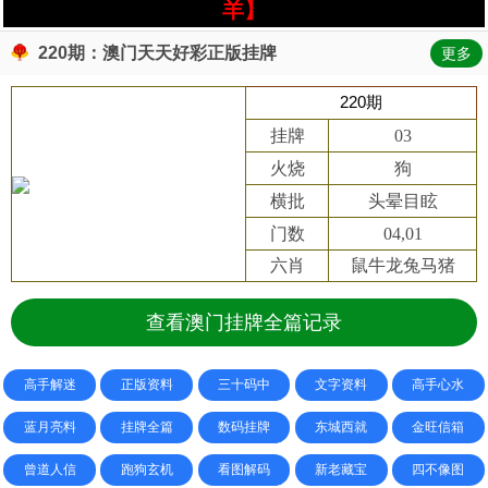
羊】
220期：澳门天天好彩正版挂牌
更多
220期
挂牌
03
火烧
狗
横批
头晕目眩
门数
04,01
六肖
鼠牛龙兔马猪
查看澳门挂牌全篇记录
高手解迷
正版资料
三十码中
文字资料
高手心水
蓝月亮料
挂牌全篇
数码挂牌
东城西就
金旺信箱
曾道人信
跑狗玄机
看图解码
新老藏宝
四不像图