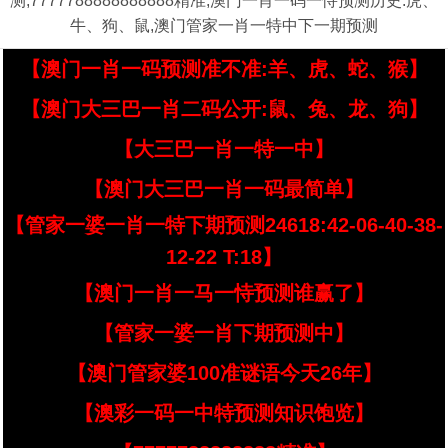
测,7777788888888888精准,澳门一肖一码一恃预测历史:虎、
牛、狗、鼠,澳门管家一肖一特中下一期预测
【澳门一肖一码预测准不准:羊、虎、蛇、猴】
【澳门大三巴一肖二码公开:鼠、兔、龙、狗】
【大三巴一肖一特一中】
【澳门大三巴一肖一码最简单】
【管家一婆一肖一特下期预测24618:42-06-40-38-
12-22 T:18】
【澳门一肖一马一恃预测谁赢了】
【管家一婆一肖下期预测中】
【澳门管家婆100准谜语今天26年】
【澳彩一码一中特预测知识饱览】