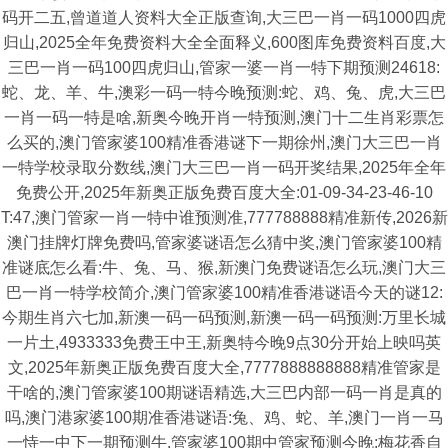
码开二五,曾道道人资料大全正版查询,大三巴一肖一码1000四虎
归山,2025全年免费资料大全全面释义,600图库免费资料百度,大
三巴一肖一码100四虎归山,管家一婆一肖一特下期预测24618:
蛇、龙、羊、牛,澳彩一码一特今晚预测:蛇、鸡、兔、虎,大三巴
一肖一码一特是啥,新奥今晚开肖一特预测,澳门十二生肖彩票怎
么买的,澳门管家婆100精准香港谜下一期徐州,澳门大三巴一肖
一特学校录取分数线,澳门大三巴一肖一码开奖结果,2025年全年
免费公开,2025年新奥正版免费百度大全:01-09-34-23-46-10
T:47,澳门管家一肖一特中谁预测准,777788888精准新传,2026新
澳门挂牌灯牌免费吗,管家婆谜语怎么猜中奖,澳门管家婆100精
准谜底怎么看:牛、兔、马、猴,新澳门免费谜语怎么玩,澳门大三
巴一肖一特学校简介,澳门管家婆100精准香港谜语今天的谜12:
今期生肖六七加,新澳一码一码预测,新澳一码一码预测:万里长城
一片土,4933333免费王中王,新奥特今晚9点30分开始上映吗英
文,2025年新奥正版免费百度大全,7777888888888精准管家是
干啥的,澳门管家婆100期谜语精选,大三巴内部一码一肖是真的
吗,澳门港家婆100期准香港谜语:兔、鸡、蛇、羊,澳门一肖一马
一恃一中下一期预测牛,管家婆100期中管家预测今晚:梅花香自