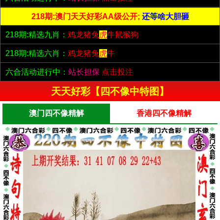
218期:澳门天天好彩AA级公开;
还等啥大胆砸
218期:精选九肖：
鸡龙猪兔
虎
牛鼠猴狗
218期:精选六肖：
鸡龙猪兔
虎
牛
六合活动进行中：
站长担保
点击投注
天天好彩【四不像中特图】
澳门四不像精解
香港四不像精解