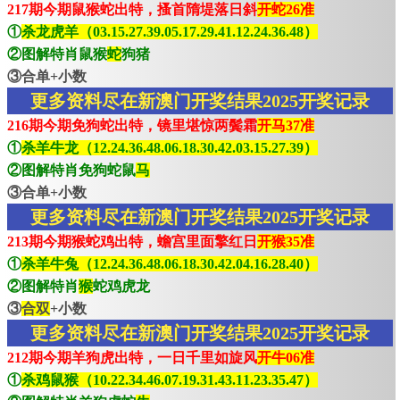
217期今期鼠猴蛇出特，搔首隋堤落日斜
开蛇26准
①
杀龙虎羊（03.15.27.39.05.17.29.41.12.24.36.48）
②图解特肖鼠猴
蛇
狗猪
③合单+小数
更多资料尽在新澳门开奖结果2025开奖记录
216期今期免狗蛇出特，镜里堪惊两鬓霜
开马37准
①
杀羊牛龙（12.24.36.48.06.18.30.42.03.15.27.39）
②图解特肖免狗蛇鼠
马
③合单+小数
更多资料尽在新澳门开奖结果2025开奖记录
213期今期猴蛇鸡出特，蟾宫里面擎红日
开猴35准
①
杀羊牛兔（12.24.36.48.06.18.30.42.04.16.28.40）
②图解特肖
猴
蛇鸡虎龙
③
合双
+小数
更多资料尽在新澳门开奖结果2025开奖记录
212期今期羊狗虎出特，一日千里如旋风
开牛06准
①
杀鸡鼠猴（10.22.34.46.07.19.31.43.11.23.35.47）