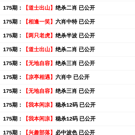
175期：
【道士出山】
绝杀二肖 已公开
175期：
【相逢一笑】
六肖中特 已公开
175期：
【两只老虎】
绝杀半波 已公开
175期：
【道士出山】
绝杀二肖 已公开
175期：
【无地自容】
绝杀三肖 已公开
175期：
【凉亭相遇】
六肖中 已公开
175期：
【无地自容】
绝杀三肖 已公开
175期：
【我本闲凉】
稳杀12码 已公开
175期：
【我本闲凉】
稳杀12码 已公开
175期：
【兴趣部落】
必中波色 已公开