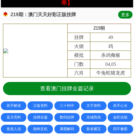
羊】
219期：澳门天天好彩正版挂牌
更多
219期
挂牌
49
火烧
鸡
横批
杀鸡儆猴
门数
04,05
六肖
牛兔蛇猪龙虎
查看澳门挂牌全篇记录
高手解迷
正版资料
三十码中
文字资料
高手心水
蓝月亮料
挂牌全篇
数码挂牌
东城西就
金旺信箱
曾道人信
跑狗玄机
看图解码
新老藏宝
四不像图