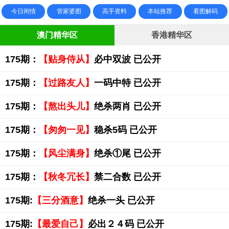
今日闲情
管家婆图
高手资料
本站推荐
看图解码
澳门精华区
香港精华区
175期：
【贴身侍从】
必中双波 已公开
175期：
【过路友人】
一码中特 已公开
175期：
【熬出头儿】
绝杀两肖 已公开
175期：
【匆匆一见】
稳杀5码 已公开
175期：
【风尘满身】
绝杀①尾 已公开
175期：
【秋冬冗长】
禁二合数 已公开
175期:
【三分酒意】
绝杀一头 已公开
175期:
【最爱自己】
必出２４码 已公开