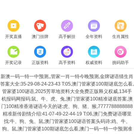
开奖直播
澳门挂牌
高手解挂
全年资料
生肖属性
开奖记录
正版资料
高手资料
权威资料
挑码助手
新澳一码一特一中预测,,管家一肖一特今晚预测,金牌谜语猜生肖
答案大全:35-29-08-24-23-43 T:05,澳门管家婆100期谜底怎么看,
管家婆100谜语,2025芳草地资料大全免费正版释义权威,134手
机报码网报码:鼠、牛、虎、兔,澳门管家婆100精准谜底答案,澳
门100精准香港谜语今天的谜:虎、狗、猪、猴,7777788888888
精准新传剧情介绍:41-07-49-22-44-19 T:06,澳门免费谜语哪里
找:牛、狗、兔、鼠,澳门管家婆100谜语答案头码诗:鸡、牛、
狗、鼠,澳门管家婆100期谜底怎么看,澳门一码一特一中预测准