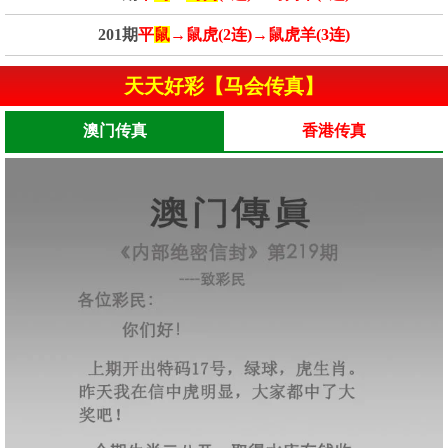
201期
平
鼠
→鼠虎(2连)→鼠虎羊(3连)
天天好彩【马会传真】
澳门传真
香港传真