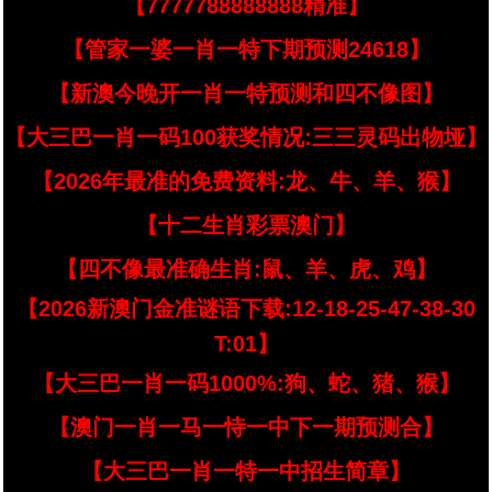
【7777788888888精准】
【管家一婆一肖一特下期预测24618】
【新澳今晚开一肖一特预测和四不像图】
【大三巴一肖一码100获奖情况:三三灵码出物垭】
【2026年最准的免费资料:龙、牛、羊、猴】
【十二生肖彩票澳门】
【四不像最准确生肖:鼠、羊、虎、鸡】
【2026新澳门金准谜语下载:12-18-25-47-38-30
T:01】
【大三巴一肖一码1000%:狗、蛇、猪、猴】
【澳门一肖一马一恃一中下一期预测合】
【大三巴一肖一特一中招生简章】