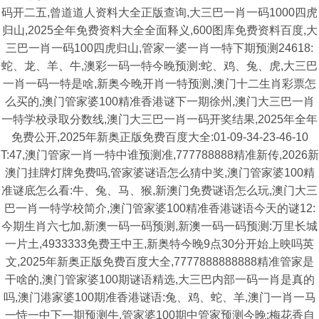
码开二五,曾道道人资料大全正版查询,大三巴一肖一码1000四虎
归山,2025全年免费资料大全全面释义,600图库免费资料百度,大
三巴一肖一码100四虎归山,管家一婆一肖一特下期预测24618:
蛇、龙、羊、牛,澳彩一码一特今晚预测:蛇、鸡、兔、虎,大三巴
一肖一码一特是啥,新奥今晚开肖一特预测,澳门十二生肖彩票怎
么买的,澳门管家婆100精准香港谜下一期徐州,澳门大三巴一肖
一特学校录取分数线,澳门大三巴一肖一码开奖结果,2025年全年
免费公开,2025年新奥正版免费百度大全:01-09-34-23-46-10
T:47,澳门管家一肖一特中谁预测准,777788888精准新传,2026新
澳门挂牌灯牌免费吗,管家婆谜语怎么猜中奖,澳门管家婆100精
准谜底怎么看:牛、兔、马、猴,新澳门免费谜语怎么玩,澳门大三
巴一肖一特学校简介,澳门管家婆100精准香港谜语今天的谜12:
今期生肖六七加,新澳一码一码预测,新澳一码一码预测:万里长城
一片土,4933333免费王中王,新奥特今晚9点30分开始上映吗英
文,2025年新奥正版免费百度大全,7777888888888精准管家是
干啥的,澳门管家婆100期谜语精选,大三巴内部一码一肖是真的
吗,澳门港家婆100期准香港谜语:兔、鸡、蛇、羊,澳门一肖一马
一恃一中下一期预测牛,管家婆100期中管家预测今晚:梅花香自