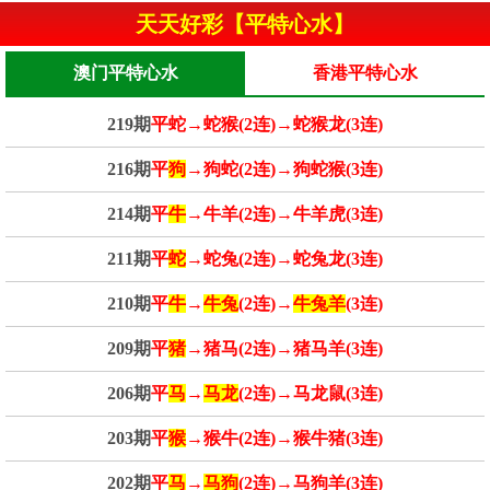
天天好彩【平特心水】
澳门平特心水
香港平特心水
219期
平蛇→蛇猴(2连)→蛇猴龙(3连)
216期
平
狗
→狗蛇(2连)→狗蛇猴(3连)
214期
平
牛
→牛羊(2连)→牛羊虎(3连)
211期
平
蛇
→蛇兔(2连)→蛇兔龙(3连)
210期
平
牛
→
牛兔
(2连)→
牛兔羊
(3连)
209期
平
猪
→猪马(2连)→猪马羊(3连)
206期
平
马
→
马龙
(2连)→马龙鼠(3连)
203期
平
猴
→猴牛(2连)→猴牛猪(3连)
202期
平
马
→
马狗
(2连)→马狗羊(3连)