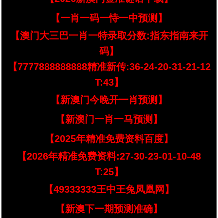
【一肖一码一恃一中预测】
【澳门大三巴一肖一特录取分数:指东指南来开
码】
【7777888888888精准新传:36-24-20-31-21-12
T:43】
【新澳门今晚开一肖预测】
【新澳门一肖一马预测】
【2025年精准免费资料百度】
【2026年精准免费资料:27-30-23-01-10-48
T:25】
【49333333王中王兔凤凰网】
【新澳下一期预测准确】