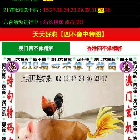
217期:精选十码：
15.27.18.34.23.29.32.31.
26
.28
六合活动进行中：
站长担保
点击投注
天天好彩【四不像中特图】
澳门四不像精解
香港四不像精解